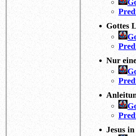
Go
Pred
Gottes 
Go
Pred
Nur eine
Go
Pred
Anleitun
Go
Pred
Jesus in