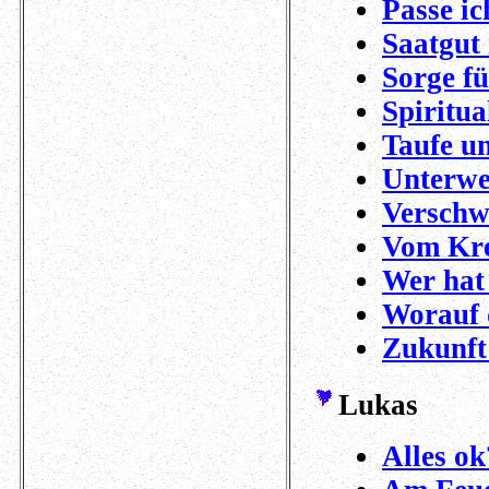
Passe i
Saatgut
Sorge fü
Spiritua
Taufe u
Unterwe
Verschw
Vom Kre
Wer hat
Worauf 
Zukunft
Lukas
Alles o