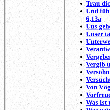
Trau di
Und füh
6,13a
Uns geh
Unser tä
Unterwe
Verantw
Vergeben
Vergib 
Versöhn
Versuch
Von Vög
Vorfreu
Was ist