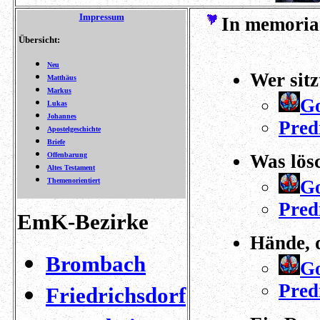
Impressum
In memori
Übersicht:
Neu
Wer sit
Matthäus
Markus
Go
Lukas
Johannes
Pred
Apostelgeschichte
Briefe
Offenbarung
Was lös
Altes Testament
Themenorientiert
Go
Pred
EmK-Bezirke
Hände, 
Brombach
Go
Pred
Friedrichsdorf