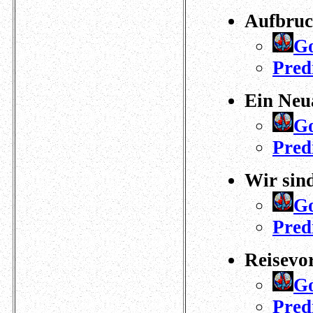
Aufbruc
Go
Pred
Ein Neu
Go
Pred
Wir sind
Go
Pred
Reisevo
Go
Pred