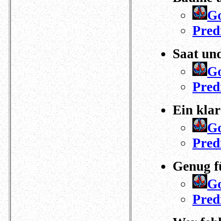
Go
Pred
Saat un
Go
Pred
Ein klar
Go
Pred
Genug fü
Go
Pred