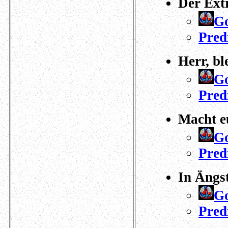
Der Ext
Go
Pred
Herr, bl
Go
Pred
Macht e
Go
Pred
In Ängst
Go
Pred