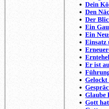
Dein Kö
Den Näc
Der Bli
Ein Gau
Ein Neus
Einsatz 
Erneuer
Erntehel
Er ist a
Führungs
Gelockt
Gespräc
Glaube h
Gott hat