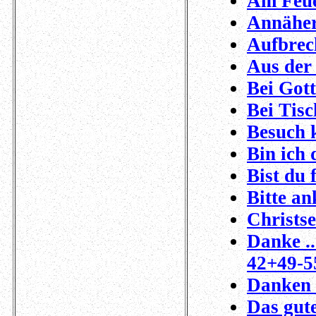
Am Feue
Annäher
Aufbrec
Aus der 
Bei Gott
Bei Tisc
Besuch 
Bin ich 
Bist du 
Bitte an
Christse
Danke ..
42+49-5
Danken 
Das gut