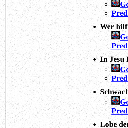
Go
Pred
Wer hilf
Go
Pred
In Jesu
Go
Pred
Schwach
Go
Pred
Lobe de