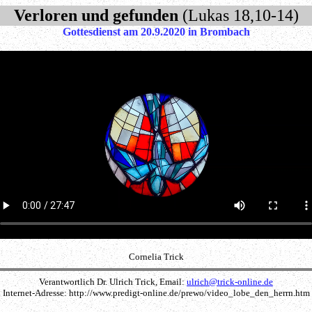
Verloren und gefunden
(Lukas 18,10-14)
Gottesdienst am 20.9.2020 in Brombach
Cornelia Trick
Verantwortlich Dr. Ulrich Trick, Email:
ulrich@trick-online.de
Internet-Adresse: http://www.predigt-online.de/prewo/video_lobe_den_herrn.htm